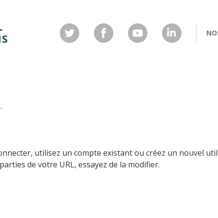
L
NOS
NS
Ces
Med
Dém
Qual
ACQ
Art 
.
pat
pha
nnecter, utilisez un compte existant ou créez un nouvel util
arties de votre URL, essayez de la modifier.