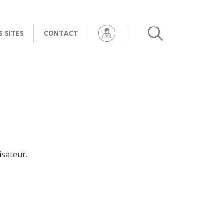
 SITES
CONTACT
pharm
dispar
arche
ité Officine
O
et
rimoine
rmaceutique
isateur.