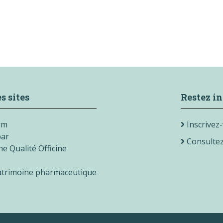
s sites
Restez in
rm
Inscrivez-
ar
Consultez 
e Qualité Officine
patrimoine pharmaceutique